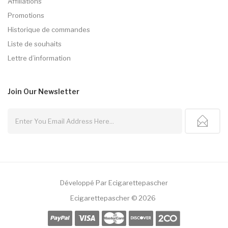
Affiliations
Promotions
Historique de commandes
Liste de souhaits
Lettre d’information
Join Our
Newsletter
Développé Par
Ecigarettepascher
Ecigarettepascher © 2026
ot Gacor
78 Win
78win
Casino Sites
Online Casino Uk
78win
Online Casino
78