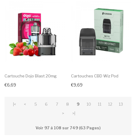
Cartouche Dojo Blast 20mg
Cartouches CBD Wiz Pod
€6,69
€9,69
|<
<
5
6
7
8
9
10
11
12
13
>
>|
Voir 97 à 108 sur 749 (63 Pages)