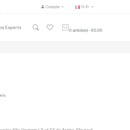
Compte
Fr-Fr
Eliquides 10ml
pe Experts
0 article(s) - €0,00
Avis
 les Kits Veynom LX et EX de Aspire. Elle peut