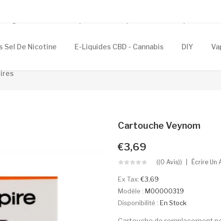
Cigarettes Électroniques
Composants
Eliquides
s Sel De Nicotine
E-Liquides CBD - Cannabis
DIY
Va
ires
Cartouche Veynom
€3,69
((0 Avis))
Écrire Un 
Ex Tax:
€3,69
Modèle :
M00000319
Disponibilité :
En Stock
Cartouche de remplacement pour