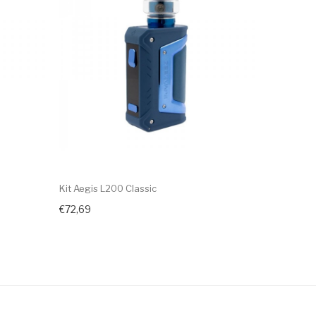
Kit Aegis L200 Classic
Kit Aegis S
€72,69
€61,69