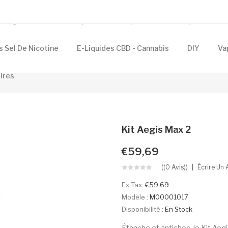
Cigarettes Électroniques
Composants
Eliquides
s Sel De Nicotine
E-Liquides CBD - Cannabis
DIY
Va
ires
Kit Aegis Max 2
€59,69
((0 Avis))
Écrire Un 
Ex Tax:
€59,69
Modèle :
M00001017
Disponibilité :
En Stock
Étanche et antichoc, le Kit Ae