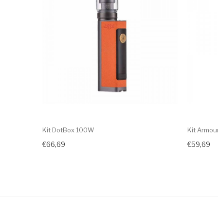
Kit DotBox 100W
Kit Armou
€66,69
€59,69