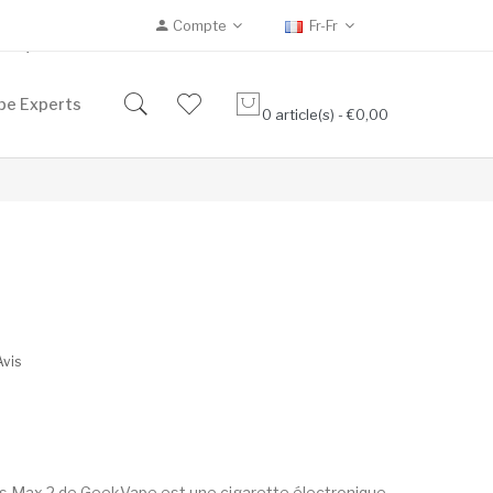
Compte
Fr-Fr
Eliquides 10ml
pe Experts
0 article(s) - €0,00
Avis
gis Max 2 de GeekVape est une cigarette électronique