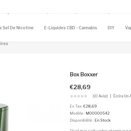
Cigarettes Électroniques
Composants
Eliquides
s Sel De Nicotine
E-Liquides CBD - Cannabis
DIY
Va
ires
Box Boxxer
€28,69
((0 Avis))
Écrire Un 
Ex Tax:
€28,69
Modèle :
M00000542
Disponibilité :
En Stock
Quel que soit votre atomiseur p