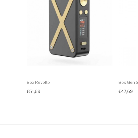
Box Revolto
Box Gen 
€51,69
€47,69