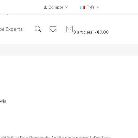
Compte
Fr-Fr
Eliquides 10ml
pe Experts
0 article(s) - €0,00
Avis
référé, la Box Boxxer de Aspire vous permet d’en tirer