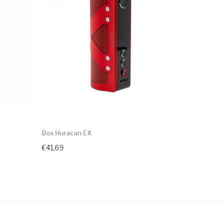
Box Huracan EX
Box Hurac
€41,69
€45,69