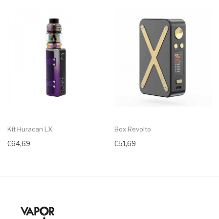
Kit Huracan LX
Box Revolto
€64,69
€51,69