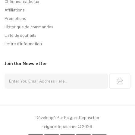
Chèques-cadeaux
Affiliations
Promotions
Historique de commandes
Liste de souhaits
Lettre d’information
Join Our
Newsletter
Développé Par
Ecigarettepascher
Ecigarettepascher © 2026
78win
78 Win
Judi Online
Casino